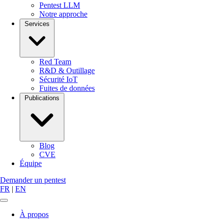
Pentest LLM
Notre approche
Services
Red Team
R&D & Outillage
Sécurité IoT
Fuites de données
Publications
Blog
CVE
Équipe
Demander un pentest
FR
|
EN
À propos