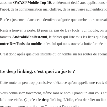
aussi un
OWASP Mobile Top 10
, entièrement dédié aux applications. 
l’app), de la communication mal chiffrée, de la mauvaise authentificati
Et c’est justement dans cette dernière catégorie que tombe notre trouvail
Reste à trouver la porte. Et pour ça, pas de DevTools. Sur mobile, on t
fameux
AndroidManifest.xml
, le fichier qui liste tous les liens que
notre DevTools du mobile
: c’est lui qui nous ouvre la boîte fermée do
C’est donc après quelques instants qu’on tombe sur les routes de Formae
Le deep linking, c’est quoi au juste ?
Cette route un peu trop permissive, c’était ce qu’on appelle une
route 
Vous connaissez forcément, même sans le nom. Quand un ami vous envoie
la bonne vidéo. Ça, c’est le
deep linking
. L’idée, c’est de relier un li
maison du genre com.formae://, propre à l’application.