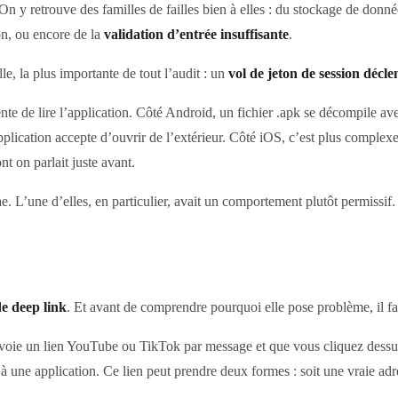
On y retrouve des familles de failles bien à elles : du stockage de donn
on, ou encore de la
validation d’entrée insuffisante
.
le, la plus importante de tout l’audit : un
vol de jeton de session décl
ente de lire l’application. Côté Android, un fichier .apk se décompile 
 l’application accepte d’ouvrir de l’extérieur. Côté iOS, c’est plus comple
nt on parlait juste avant.
. L’une d’elles, en particulier, avait un comportement plutôt permissif.
de deep link
. Et avant de comprendre pourquoi elle pose problème, il f
 un lien YouTube ou TikTok par message et que vous cliquez dessus, ça
en à une application. Ce lien peut prendre deux formes : soit une vraie a