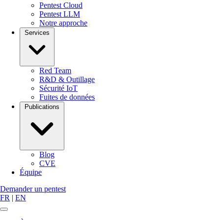
Pentest Cloud
Pentest LLM
Notre approche
Services
Red Team
R&D & Outillage
Sécurité IoT
Fuites de données
Publications
Blog
CVE
Équipe
Demander un pentest
FR
|
EN