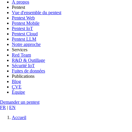
À propos
Pentest
Vue d'ensemble du pentest
Pentest Web
Pentest Mobile
Pentest IoT
Pentest Cloud
Pentest LLM
Notre approche
Services
Red Team
R&D & Outillage
Sécurité IoT
Fuites de données
Publications
Blog
CVE
Équipe
Demander un pentest
FR
|
EN
Accueil